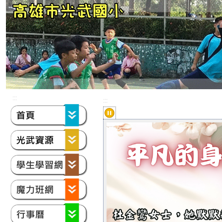
:::
:::