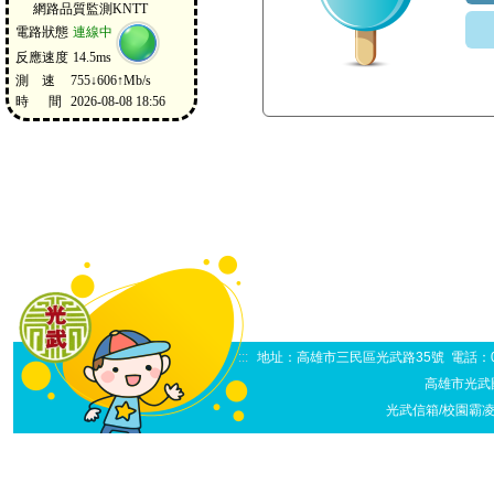
:::
地址：高雄市三民區光武路35號 電話：07-38
高雄市光武
光武信箱/校園霸凌申訴