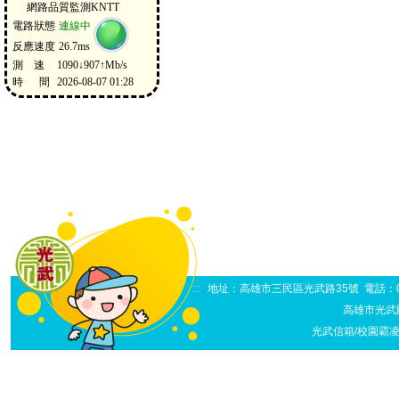
:::
地址：高雄市三民區光武路35號 電話：07-38
高雄市光武
光武信箱/校園霸凌申訴