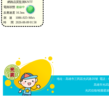
:::
地址：高雄市三民區光武路35號 電話：07-38
高雄市光武
光武信箱/校園霸凌申訴