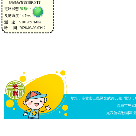
:::
地址：高雄市三民區光武路35號 電話：07-38
高雄市光武
光武信箱/校園霸凌申訴