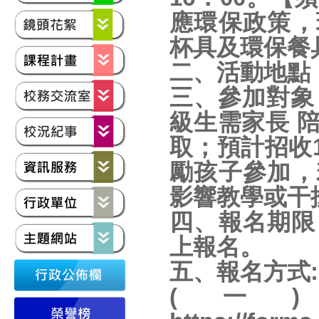
應環保政策，
杯具及環保餐
二、活動地點
三、參加對象
級生需家長 
取；預計招收
勵孩子參加，
影響教學或干
四、報名期限
上報名。
五、報名方式:
(一