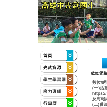
:::
:::
數位/網
數位/
(一)
http
及海報
(二)參