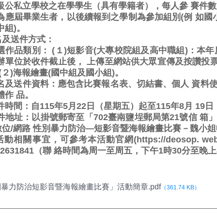
級公私立學校之在學學生（具有學籍者），每人參 賽件數
為應屆畢業生者，以後續報到之學制為參加組別(例 如國
中組)。
報名及送件方式：
選作品類別： (１)短影音(大專校院組及高中職組)：本
辦單位於收件截止後， 上傳至網站供大眾宣傳及按讚投票
(２)海報繪畫(國中組及國小組)。
名及送件資料：應包含比賽報名表、切結書、個人 資料
體作 品。
件時間：自115年5月22日（星期五）起至115年8月 1
件地址：以掛號郵寄至「702臺南鹽埕郵局第21號信 箱
年數位/網路 性別暴力防治—短影音暨海報繪畫比賽－魏小
活動相關事宜，可參考本活動官網(https://deosop. we
-2631841（聯 絡時間為周一至周五，下午1時30分至晚
暴力防治短影音暨海報繪畫比賽」活動簡章.pdf
（361.74 KB）