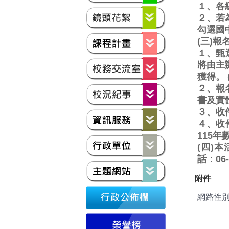
１、各
２、若
勾選國
(三)
１、甄
將由主
獲得。 
２、報
書及實
３、收
４、收
115
(四)本
話：06
附件
網路性別