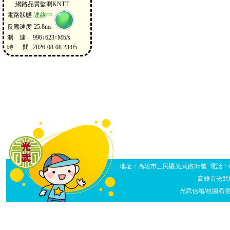
:::
地址：高雄市三民區光武路35號 電話：07-38
高雄市光武
光武信箱/校園霸凌申訴