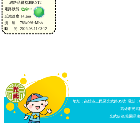
:::
地址：高雄市三民區光武路35號 電話：07-38
高雄市光武
光武信箱/校園霸凌申訴