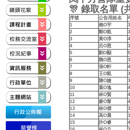
🎊
錄取名單 (
序號
公告用姓名
1
賴O宇
2
鄭O凱
3
黃O淳
4
呂O恩
5
劉O顯
6
魏O恩
7
張O軒
8
王O凱
9
陳O婕
10
葉O逸
11
林O賢
12
麥O甯
13
林O傑
14
高O晨
15
許O睿
16
林O立