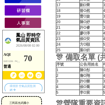
17
劉O齊
18
曾O然
19
曹O旋
20
陳O妤
21
許O睿
22
廖O淳
23
侯O安
24
方O頤
25
葉O妡
🎊
備取名單 (
序號
公告用姓名
1
陳O彤
2
詹O翔
3
許O樂
4
侯O喬
5
李O宸
🎊營隊
重要資