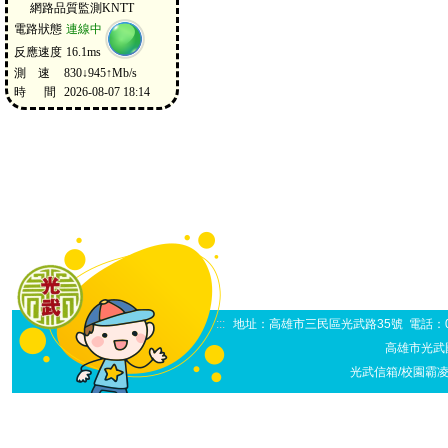
:::
地址：高雄市三民區光武路35號 電話：07-38
高雄市光武
光武信箱/校園霸凌申訴