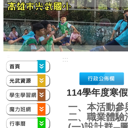
:::
:::
114學年度寒
一、本活動參
二、職業體驗
(一)設計群─