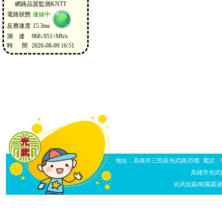
:::
地址：高雄市三民區光武路35號 電話：07-38
高雄市光武
光武信箱/校園霸凌申訴