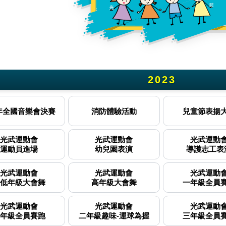
2023
3年度光武國小各項校園活動及比賽鏡頭花絮連結列表
2年全國音樂會決賽
消防體驗活動
兒童節表揚
光武運動會
光武運動會
光武運動
運動員進場
幼兒園表演
導護志工表
光武運動會
光武運動會
光武運動
低年級大會舞
高年級大會舞
一年級全員
光武運動會
光武運動會
光武運動
年級全員賽跑
二年級趣味-運球為握
三年級全員