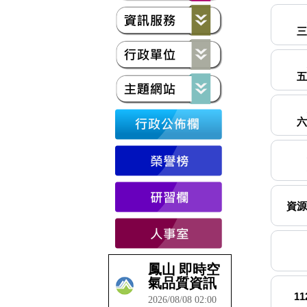
三
五
六
資源
1