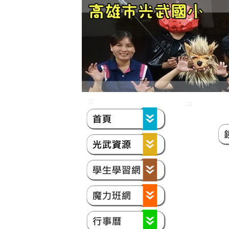
:::
:::