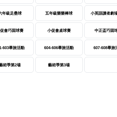
六年級足壘球
五年級樂樂棒球
小英語讀者劇
促會巧固球賽
小促會桌球賽
中正盃巧固
01-603畢旅活動
604-606畢旅活動
607-608畢
藝術季第2場
藝術季第3場