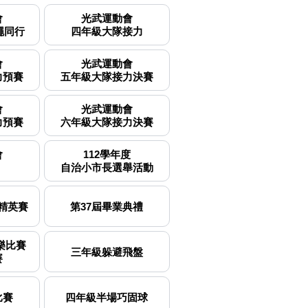
會
光武運動會
繩同行
四年級大隊接力
會
光武運動會
力預賽
五年級大隊接力決賽
會
光武運動會
力預賽
六年級大隊接力決賽
會
112學年度
自治小市長選舉活動
精英賽
第37屆畢業典禮
樂比賽
三年級躲避飛盤
賽
比賽
四年級半場巧固球