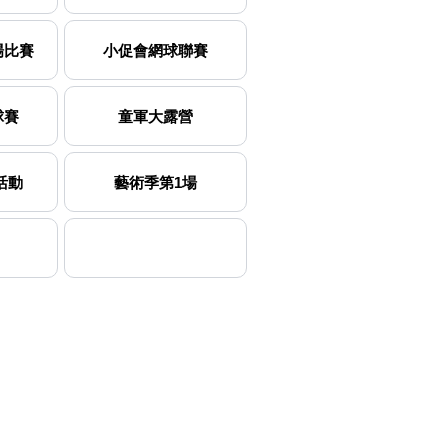
場比賽
小促會網球聯賽
球賽
童軍大露營
旅活動
藝術季第1場