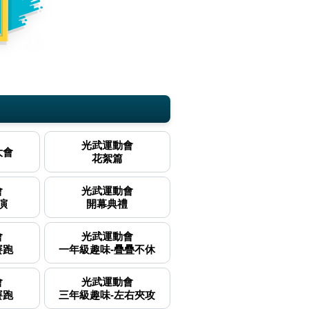
光武運動會
大會
花絮篇
會
光武運動會
演
開幕典禮
會
光武運動會
賽跑
一年級趣味-疊疊不休
會
光武運動會
賽跑
三年級趣味-左右夾攻