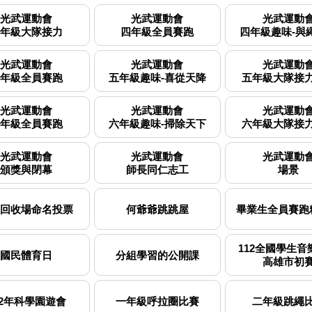
光武運動會
光武運動會
光武運動
年級大隊接力
四年級全員賽跑
四年級趣味-與
光武運動會
光武運動會
光武運動
年級全員賽跑
五年級趣味-喜從天降
五年級大隊接
光武運動會
光武運動會
光武運動
年級全員賽跑
六年級趣味-掃除天下
六年級大隊接
光武運動會
光武運動會
光武運動
頒獎與閉幕
師長同仁志工
場景
回收場命名投票
何爺爺跳跳屋
畢業生全員賽跑
112全國學生音
國民體育日
分組學習的公開課
高雄市初
12年科學園遊會
一年級呼拉圈比賽
二年級跳繩