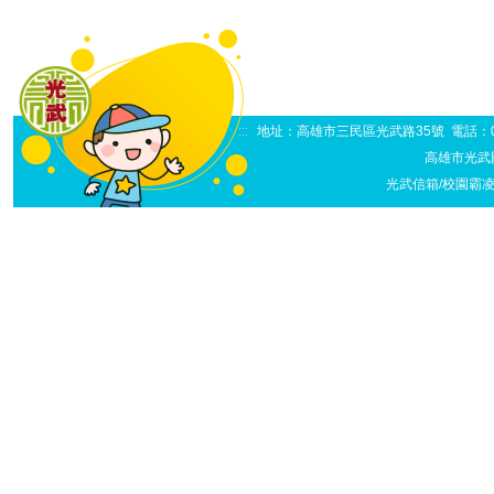
:::
地址：高雄市三民區光武路35號 電話：07-38
高雄市光武
光武信箱/校園霸凌申訴